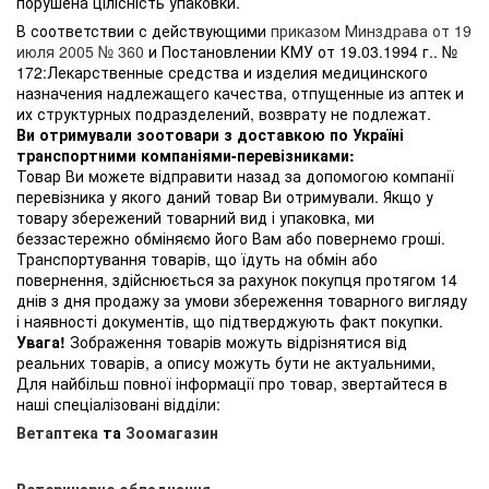
порушена цілісність упаковки.
В соответствии с действующими
приказом Минздрава от 19
июля 2005 № 360
и Постановлении КМУ от 19.03.1994 г.. №
172:Лекарственные средства и изделия медицинского
назначения надлежащего качества, отпущенные из аптек и
их структурных подразделений, возврату не подлежат.
Ви отримували зоотовари з доставкою по Україні
транспортними компаніями-перевізниками:
Товар Ви можете відправити назад за допомогою компанії
перевізника у якого даний товар Ви отримували. Якщо у
товару збережений товарний вид і упаковка, ми
беззастережно обміняємо його Вам або повернемо гроші.
Транспортування товарів, що їдуть на обмін або
повернення, здійснюється за рахунок покупця протягом 14
днів з дня продажу за умови збереження товарного вигляду
і наявності документів, що підтверджують факт покупки.
Увага!
Зображення товарів можуть відрізнятися від
реальних товарів, а опису можуть бути не актуальними,
Для найбільш повної інформації про товар, звертайтеся в
наші спеціалізовані відділи:
Ветаптека
та
Зоомагазин
Ветеринарне обладнання