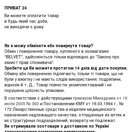
ПРИВАТ 24
Ви можете оплатити товар
в будь-який час доби,
не виходячи з дому
Як я можу обміняти або повернути товар?
Обмін і повернення товару, купленого в зоомагазині
"BELVET", здійснюється тільки відповідно до "Закону про
захист прав споживача".
Зробити це Ви можете протягом 14 днів від дати покупки.
Обміну або поверненню підлягають тільки ті товари, що не
були у вжитку і не мають слідів використання: подряпини,
відколи й т. Д., Товар повністю укомплектований і не
порушена цілісність упаковки.
В соответствии с действующими
приказом Минздрава от 19
июля 2005 № 360
и Постановлении КМУ от 19.03.1994 г.. №
172:Лекарственные средства и изделия медицинского
назначения надлежащего качества, отпущенные из аптек и
их структурных подразделений, возврату не подлежат.
Ви отримували зоотовари з доставкою по Україні
транспортними компаніями-перевізниками: