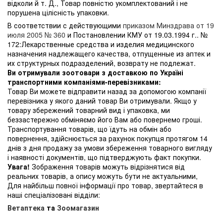
відколи й т. Д., Товар повністю укомплектований і не
порушена цілісність упаковки.
В соответствии с действующими
приказом Минздрава от 19
июля 2005 № 360
и Постановлении КМУ от 19.03.1994 г.. №
172:Лекарственные средства и изделия медицинского
назначения надлежащего качества, отпущенные из аптек и
их структурных подразделений, возврату не подлежат.
Ви отримували зоотовари з доставкою по Україні
транспортними компаніями-перевізниками:
Товар Ви можете відправити назад за допомогою компанії
перевізника у якого даний товар Ви отримували. Якщо у
товару збережений товарний вид і упаковка, ми
беззастережно обміняємо його Вам або повернемо гроші.
Транспортування товарів, що їдуть на обмін або
повернення, здійснюється за рахунок покупця протягом 14
днів з дня продажу за умови збереження товарного вигляду
і наявності документів, що підтверджують факт покупки.
Увага!
Зображення товарів можуть відрізнятися від
реальних товарів, а опису можуть бути не актуальними,
Для найбільш повної інформації про товар, звертайтеся в
наші спеціалізовані відділи:
Ветаптека
та
Зоомагазин