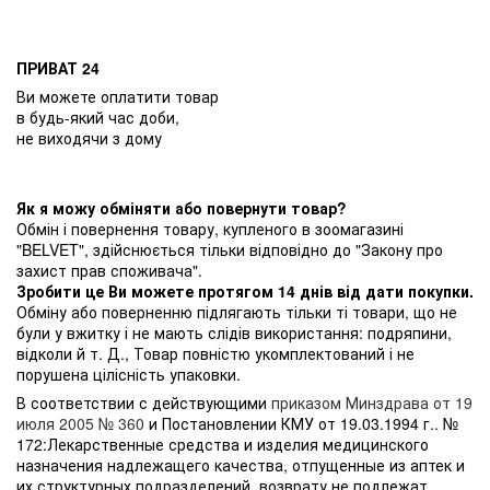
ПРИВАТ 24
Ви можете оплатити товар
в будь-який час доби,
не виходячи з дому
Як я можу обміняти або повернути товар?
Обмін і повернення товару, купленого в зоомагазині
"BELVET", здійснюється тільки відповідно до "Закону про
захист прав споживача".
Зробити це Ви можете протягом 14 днів від дати покупки.
Обміну або поверненню підлягають тільки ті товари, що не
були у вжитку і не мають слідів використання: подряпини,
відколи й т. Д., Товар повністю укомплектований і не
порушена цілісність упаковки.
В соответствии с действующими
приказом Минздрава от 19
июля 2005 № 360
и Постановлении КМУ от 19.03.1994 г.. №
172:Лекарственные средства и изделия медицинского
назначения надлежащего качества, отпущенные из аптек и
их структурных подразделений, возврату не подлежат.