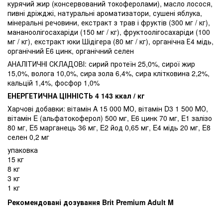
курячий жир (консервований токоферолами), масло лосося,
пивні дріжджі, натуральні ароматизатори, сушені яблука,
мінеральні речовини, екстракт з трав і фруктів (300 мг / кг),
мананоолігосахаріди (150 мг / кг), фруктоолігосахаріди (100
мг / кг), екстракт юки Шідігера (80 мг / кг), органічна Е4 мідь,
органічний Е6 цинк, органічний селен
АНАЛІТИЧНІ СКЛАДОВІ: сирий протеїн 25,0%, сирої жир
15,0%, волога 10,0%, сира зола 6,4%, сира клітковина 2,2%,
кальцій 1,4%, фосфор 1,0%
ЕНЕРГЕТИЧНА ЦІННІСТЬ 4 143 ккал / кг
Харчові добавки: вітамін A 15 000 МО, вітамін D3 1 500 МО,
вітамін E (альфатокоферол) 500 мг, E6 цинк 70 мг, E1 залізо
80 мг, E5 марганець 36 мг, E2 йод 0,65 мг, E4 мідь 20 мг, E8
селен 0,2 мг
упаковка
15 кг
8 кг
3 кг
1 кг
Рекомендовані дозування Brit Premium Adult M