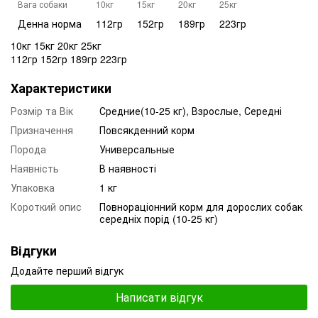
Вага собаки
10кг
15кг
20кг
25кг
Денна норма
112гр
152гр
189гр
223гр
10кг 15кг 20кг 25кг
112гр 152гр 189гр 223гр
Характеристики
Розмір та Вік
Средние(10-25 кг), Взрослые, Середні
Призначення
Повсякденний корм
Порода
Универсальные
Наявність
В наявності
Упаковка
1 кг
Короткий опис
Повнораціонний корм для дорослих собак
середніх порід (10-25 кг)
Відгуки
Додайте перший відгук
Написати відгук