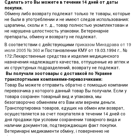
Сделать это Вы можете в течении 14 дней от даты
покупки.
Обмену либо возврату подлежат только те товары, которые
не были в употреблении и не имеют следов использования:
царапины, сколы и т. д., товар полностью укомплектован и
не нарушена целостность упаковки. Ветеренарніе
препараты, обмену и возврату не подлежат.
В соответствии с действующими
приказом Минздрава от 19
июля 2005 № 360
и Постановлении КМУ от 19.03.1994 г.. №
172:Лекарственные средства и изделия медицинского
назначения надлежащего качества, отпущенные из аптек и
их структурных подразделений, возврату не подлежат.
Вы получали зоотовары с доставкой по Украине
транспортными компаниями-перевозчиками:
Товар Вы можете отправить обратно с помощью компании
перевозчика у которого данный товар Вы получали. Если у
товара сохранен товарный вид и упаковка, мы
безоговорочно обменяем его Вам или вернем деньги.
Транспортировка товаров, едущих на обмен или возврат,
осуществляется за счет покупателя в течении 14 дней со
дня продажи при условии сохранении товарного вида и
наличии документов, подтверждающих факт покупки.
Ветеринарні медикаменти обміну, і поверненню не