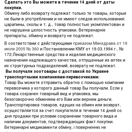
Сделать это Вы можете в течении 14 дней от даты
покупки.
Обмену либо возврату подлежат только те товары, которые
не были в употреблении и не имеют следов использования:
царапины, сколы и т. д., товар полностью укомплектован и
не нарушена целостность упаковки. Ветеренарніе
препараты, обмену и возврату не подлежат.
В соответствии с действующими
приказом Минздрава от 19
июля 2005 № 360
и Постановлении КМУ от 19.03.1994 г.. №
172:Лекарственные средства и изделия медицинского
назначения надлежащего качества, отпущенные из аптек и
их структурных подразделений, возврату не подлежат.
Вы получали зоотовары с доставкой по Украине
транспортными компаниями-перевозчиками:
Товар Вы можете отправить обратно с помощью компании
перевозчика у которого данный товар Вы получали. Если у
товара сохранен товарный вид и упаковка, мы
безоговорочно обменяем его Вам или вернем деньги.
Транспортировка товаров, едущих на обмен или возврат,
осуществляется за счет покупателя в течении 14 дней со
дня продажи при условии сохранении товарного вида и
наличии документов, подтверждающих факт покупки.
Ветеринарні медикаменти обміну, і поверненню не