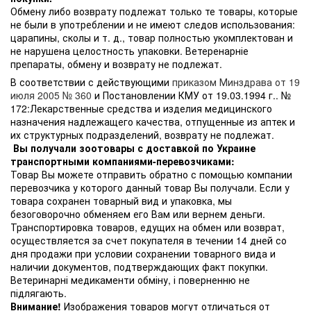
Обмену либо возврату подлежат только те товары, которые
не были в употреблении и не имеют следов использования:
царапины, сколы и т. д., товар полностью укомплектован и
не нарушена целостность упаковки. Ветеренарніе
препараты, обмену и возврату не подлежат.
В соответствии с действующими
приказом Минздрава от 19
июля 2005 № 360
и Постановлении КМУ от 19.03.1994 г.. №
172:Лекарственные средства и изделия медицинского
назначения надлежащего качества, отпущенные из аптек и
их структурных подразделений, возврату не подлежат.
Вы получали зоотовары с доставкой по Украине
транспортными компаниями-перевозчиками:
Товар Вы можете отправить обратно с помощью компании
перевозчика у которого данный товар Вы получали. Если у
товара сохранен товарный вид и упаковка, мы
безоговорочно обменяем его Вам или вернем деньги.
Транспортировка товаров, едущих на обмен или возврат,
осуществляется за счет покупателя в течении 14 дней со
дня продажи при условии сохранении товарного вида и
наличии документов, подтверждающих факт покупки.
Ветеринарні медикаменти обміну, і поверненню не
підлягають.
Внимание!
Изображения товаров могут отличаться от