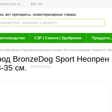
арах для здоровья
Рус
Новости
Укр
Акции
Бренды
Контакты
Статьи о 
ва, вет препараты, зооветеринарные товары
вотноводство
СЗР | Семена | Удобрения
Продукты 
я Собак Мелких Пород BronzeDog Sport Неопрен 3D Сетка Оранжевая, Размер ХS, Обхв
од BronzeDog Sport Неопрен
-35 см.
Оставить отзыв