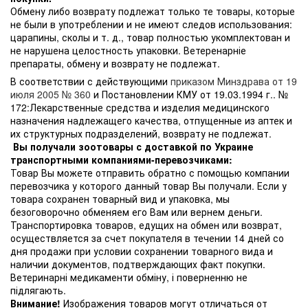
Обмену либо возврату подлежат только те товары, которые
не были в употреблении и не имеют следов использования:
царапины, сколы и т. д., товар полностью укомплектован и
не нарушена целостность упаковки. Ветеренарніе
препараты, обмену и возврату не подлежат.
В соответствии с действующими
приказом Минздрава от 19
июля 2005 № 360
и Постановлении КМУ от 19.03.1994 г.. №
172:Лекарственные средства и изделия медицинского
назначения надлежащего качества, отпущенные из аптек и
их структурных подразделений, возврату не подлежат.
Вы получали зоотовары с доставкой по Украине
транспортными компаниями-перевозчиками:
Товар Вы можете отправить обратно с помощью компании
перевозчика у которого данный товар Вы получали. Если у
товара сохранен товарный вид и упаковка, мы
безоговорочно обменяем его Вам или вернем деньги.
Транспортировка товаров, едущих на обмен или возврат,
осуществляется за счет покупателя в течении 14 дней со
дня продажи при условии сохранении товарного вида и
наличии документов, подтверждающих факт покупки.
Ветеринарні медикаменти обміну, і поверненню не
підлягають.
Внимание!
Изображения товаров могут отличаться от