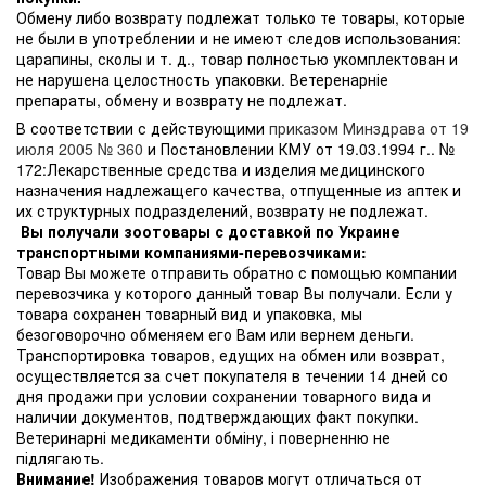
Обмену либо возврату подлежат только те товары, которые
не были в употреблении и не имеют следов использования:
царапины, сколы и т. д., товар полностью укомплектован и
не нарушена целостность упаковки. Ветеренарніе
препараты, обмену и возврату не подлежат.
В соответствии с действующими
приказом Минздрава от 19
июля 2005 № 360
и Постановлении КМУ от 19.03.1994 г.. №
172:Лекарственные средства и изделия медицинского
назначения надлежащего качества, отпущенные из аптек и
их структурных подразделений, возврату не подлежат.
Вы получали зоотовары с доставкой по Украине
транспортными компаниями-перевозчиками:
Товар Вы можете отправить обратно с помощью компании
перевозчика у которого данный товар Вы получали. Если у
товара сохранен товарный вид и упаковка, мы
безоговорочно обменяем его Вам или вернем деньги.
Транспортировка товаров, едущих на обмен или возврат,
осуществляется за счет покупателя в течении 14 дней со
дня продажи при условии сохранении товарного вида и
наличии документов, подтверждающих факт покупки.
Ветеринарні медикаменти обміну, і поверненню не
підлягають.
Внимание!
Изображения товаров могут отличаться от