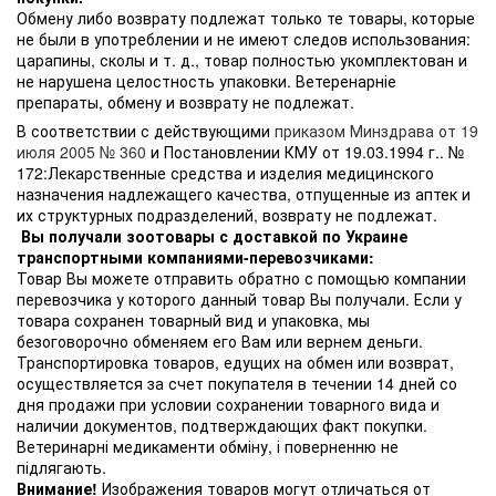
Обмену либо возврату подлежат только те товары, которые
не были в употреблении и не имеют следов использования:
царапины, сколы и т. д., товар полностью укомплектован и
не нарушена целостность упаковки. Ветеренарніе
препараты, обмену и возврату не подлежат.
В соответствии с действующими
приказом Минздрава от 19
июля 2005 № 360
и Постановлении КМУ от 19.03.1994 г.. №
172:Лекарственные средства и изделия медицинского
назначения надлежащего качества, отпущенные из аптек и
их структурных подразделений, возврату не подлежат.
Вы получали зоотовары с доставкой по Украине
транспортными компаниями-перевозчиками:
Товар Вы можете отправить обратно с помощью компании
перевозчика у которого данный товар Вы получали. Если у
товара сохранен товарный вид и упаковка, мы
безоговорочно обменяем его Вам или вернем деньги.
Транспортировка товаров, едущих на обмен или возврат,
осуществляется за счет покупателя в течении 14 дней со
дня продажи при условии сохранении товарного вида и
наличии документов, подтверждающих факт покупки.
Ветеринарні медикаменти обміну, і поверненню не
підлягають.
Внимание!
Изображения товаров могут отличаться от