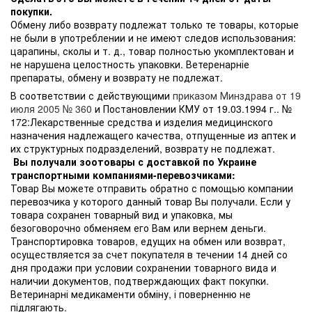
покупки.
Обмену либо возврату подлежат только те товары, которые
не были в употреблении и не имеют следов использования:
царапины, сколы и т. д., товар полностью укомплектован и
не нарушена целостность упаковки. Ветеренарніе
препараты, обмену и возврату не подлежат.
В соответствии с действующими
приказом Минздрава от 19
июля 2005 № 360
и Постановлении КМУ от 19.03.1994 г.. №
172:Лекарственные средства и изделия медицинского
назначения надлежащего качества, отпущенные из аптек и
их структурных подразделений, возврату не подлежат.
Вы получали зоотовары с доставкой по Украине
транспортными компаниями-перевозчиками:
Товар Вы можете отправить обратно с помощью компании
перевозчика у которого данный товар Вы получали. Если у
товара сохранен товарный вид и упаковка, мы
безоговорочно обменяем его Вам или вернем деньги.
Транспортировка товаров, едущих на обмен или возврат,
осуществляется за счет покупателя в течении 14 дней со
дня продажи при условии сохранении товарного вида и
наличии документов, подтверждающих факт покупки.
Ветеринарні медикаменти обміну, і поверненню не
підлягають.