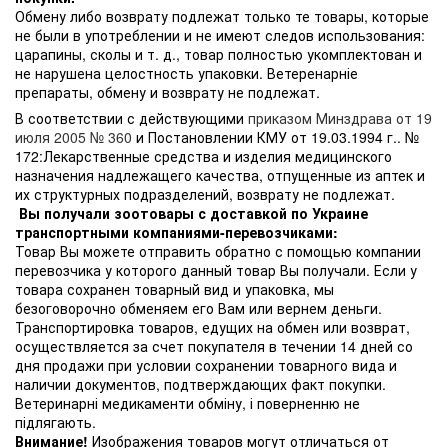
Обмену либо возврату подлежат только те товары, которые
не были в употреблении и не имеют следов использования:
царапины, сколы и т. д., товар полностью укомплектован и
не нарушена целостность упаковки. Ветеренарніе
препараты, обмену и возврату не подлежат.
В соответствии с действующими
приказом Минздрава от 19
июля 2005 № 360
и Постановлении КМУ от 19.03.1994 г.. №
172:Лекарственные средства и изделия медицинского
назначения надлежащего качества, отпущенные из аптек и
их структурных подразделений, возврату не подлежат.
Вы получали зоотовары с доставкой по Украине
транспортными компаниями-перевозчиками:
Товар Вы можете отправить обратно с помощью компании
перевозчика у которого данный товар Вы получали. Если у
товара сохранен товарный вид и упаковка, мы
безоговорочно обменяем его Вам или вернем деньги.
Транспортировка товаров, едущих на обмен или возврат,
осуществляется за счет покупателя в течении 14 дней со
дня продажи при условии сохранении товарного вида и
наличии документов, подтверждающих факт покупки.
Ветеринарні медикаменти обміну, і поверненню не
підлягають.
Внимание!
Изображения товаров могут отличаться от