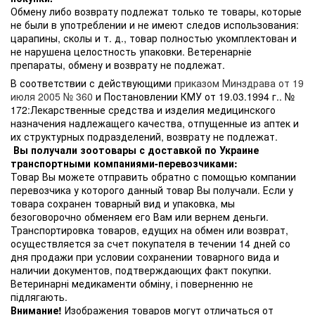
Обмену либо возврату подлежат только те товары, которые
не были в употреблении и не имеют следов использования:
царапины, сколы и т. д., товар полностью укомплектован и
не нарушена целостность упаковки. Ветеренарніе
препараты, обмену и возврату не подлежат.
В соответствии с действующими
приказом Минздрава от 19
июля 2005 № 360
и Постановлении КМУ от 19.03.1994 г.. №
172:Лекарственные средства и изделия медицинского
назначения надлежащего качества, отпущенные из аптек и
их структурных подразделений, возврату не подлежат.
Вы получали зоотовары с доставкой по Украине
транспортными компаниями-перевозчиками:
Товар Вы можете отправить обратно с помощью компании
перевозчика у которого данный товар Вы получали. Если у
товара сохранен товарный вид и упаковка, мы
безоговорочно обменяем его Вам или вернем деньги.
Транспортировка товаров, едущих на обмен или возврат,
осуществляется за счет покупателя в течении 14 дней со
дня продажи при условии сохранении товарного вида и
наличии документов, подтверждающих факт покупки.
Ветеринарні медикаменти обміну, і поверненню не
підлягають.
Внимание!
Изображения товаров могут отличаться от