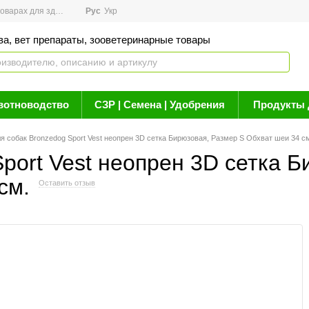
арах для здоровья
Рус
Новости
Укр
Акции
Бренды
Контакты
Статьи о 
ва, вет препараты, зооветеринарные товары
вотноводство
СЗР | Семена | Удобрения
Продукты 
я собак Bronzedog Sport Vest неопрен 3D сетка Бирюзовая, Размер S Обхват шеи 34 см
port Vest неопрен 3D сетка 
см.
Оставить отзыв