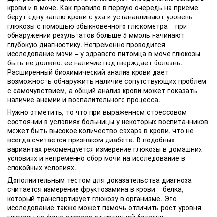
крови и в моче. Как правило в первую очередь на приёме
берут одну каплю крови с уха и устанавливают уровень
глюкозы с помощью обыкновенного глюкометра – при
обнаружении результатов больше 5 ммоль начинают
глубокую диагностику. Непременно проводится
исследование мочи – у здравого питомца в моче глюкозы
быть не должно, ее наличие подтверждает болезнь.
Расширенный биохимический анализ крови дает
возможность обнаружить наличие сопутствующих проблем
с самочувствием, а общий анализ крови может показать
наличие анемии и воспалительного процесса.
Нужно отметить, то что при выраженном стрессовом
состоянии в условиях больницы у некоторых воспитанников
может быть высокое количество сахара в крови, что не
всегда считается признаком диабета. В подобных
вариантах рекомендуется измерение глюкозы в домашних
условиях и непременно сбор мочи на исследование в
спокойных условиях.
Дополнительным тестом для доказательства диагноза
считается измерение фруктозамина в крови – белка,
который транспортирует глюкозу в организме. Это
исследование также может помочь отличить рост уровня
глюкозы на фоне стресса от истинной болезни.