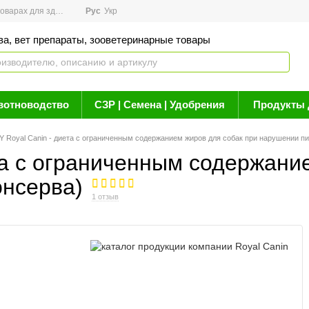
арах для здоровья
Рус
Новости
Укр
Акции
Бренды
Контакты
Статьи о 
ва, вет препараты, зооветеринарные товары
вотноводство
СЗР | Семена | Удобрения
Продукты 
 Royal Canin - диета с ограниченным содержанием жиров для собак при нарушении п
та с ограниченным содержани
онсерва)
1 отзыв