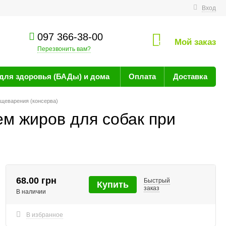
технике
Вход
097 366-38-00
Мой заказ
0
Перезвонить вам?
для здоровья (БАДы) и дома
Оплата
Доставка
ищеварения (консерва)
ем жиров для собак при
68.00 грн
Быстрый
Купить
заказ
В наличии
В избранное