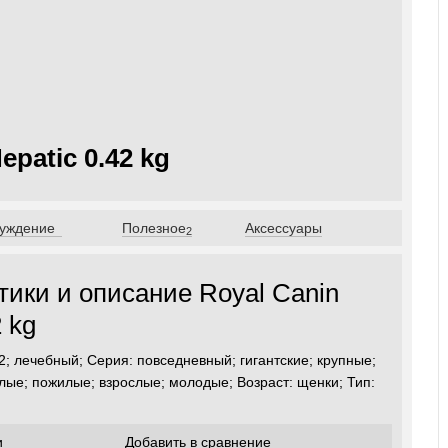
patic 0.42 kg
уждение
Полезное
Аксессуары
2
тики и описание Royal Canin
2 kg
.42; лечебный; Серия: повседневный; гигантские; крупные;
лые; пожилые; взрослые; молодые; Возраст: щенки; Тип:
и
Добавить в сравнение