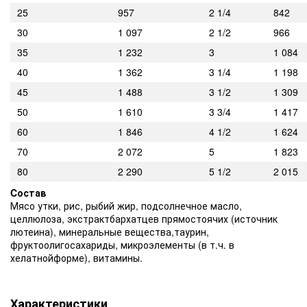
25
957
2 1/4
842
30
1 097
2 1/2
966
35
1 232
3
1 084
40
1 362
3 1/4
1 198
45
1 488
3 1/2
1 309
50
1 610
3 3/4
1 417
60
1 846
4 1/2
1 624
70
2 072
5
1 823
80
2 290
5 1/2
2 015
Cостав
Мясо утки, рис, рыбий жир, подсолнечное масло,
целлюлоза, экстрактбархатцев прямостоячих (источник
лютеина), минеральные вещества,таурин,
фруктоолигосахариды, микроэлементы (в т.ч. в
хелатнойформе), витамины.
Характеристики