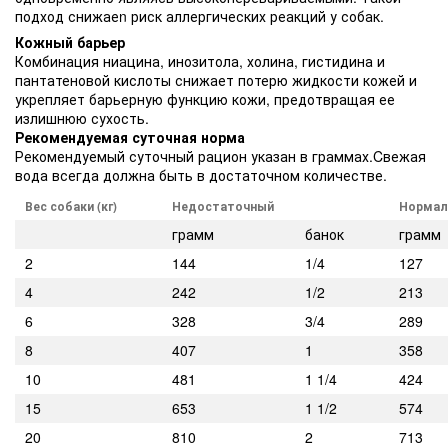
подход снижаеn риск аллергических реакций у собак.
Кожный барьер
Комбинация ниацина, инозитола, холина, гистидина и
пантатеновой кислоты снижает потерю жидкости кожей и
укрепляет барьерную функцию кожи, предотвращая ее
излишнюю сухость.
Рекомендуемая суточная норма
Рекомендуемый суточный рацион указан в граммах.Cвежая
вода всегда должна быть в достаточном количестве.
Вес
собаки
(
кг
)
Недостаточный
Нормал
грамм
банок
грамм
2
144
1/4
127
4
242
1/2
213
6
328
3/4
289
8
407
1
358
10
481
1 1/4
424
15
653
1 1/2
574
20
810
2
713