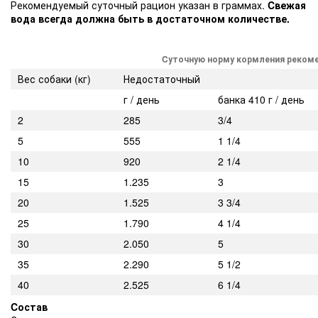
Рекомендуемый суточный рацион указан в граммах.
Cвежая
вода всегда должна быть в достаточном количестве.
C
уточную
норму
кормлени
я
рекоме
Вес собаки (кг)
Недостаточный
г / день
банка 410 г / день
2
285
3/4
5
555
1 1/4
10
920
2 1/4
15
1.235
3
20
1.525
3 3/4
25
1.790
4 1/4
30
2.050
5
35
2.290
5 1/2
40
2.525
6 1/4
Cостав