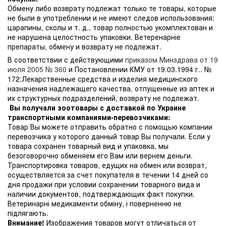
Обмену либо возврату подлежат только те товары, которые
не были в употреблении и не имеют следов использования:
царапины, сколы и т. д., товар полностью укомплектован и
не нарушена целостность упаковки. Ветеренарніе
препараты, обмену и возврату не подлежат.
В соответствии с действующими
приказом Минздрава от 19
июля 2005 № 360
и Постановлении КМУ от 19.03.1994 г.. №
172:Лекарственные средства и изделия медицинского
назначения надлежащего качества, отпущенные из аптек и
их структурных подразделений, возврату не подлежат.
Вы получали зоотовары с доставкой по Украине
транспортными компаниями-перевозчиками:
Товар Вы можете отправить обратно с помощью компании
перевозчика у которого данный товар Вы получали. Если у
товара сохранен товарный вид и упаковка, мы
безоговорочно обменяем его Вам или вернем деньги.
Транспортировка товаров, едущих на обмен или возврат,
осуществляется за счет покупателя в течении 14 дней со
дня продажи при условии сохранении товарного вида и
наличии документов, подтверждающих факт покупки.
Ветеринарні медикаменти обміну, і поверненню не
підлягають.
Внимание!
Изображения товаров могут отличаться от