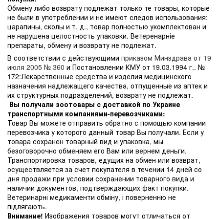
Обмену либо возврату подлежат только те товары, которые
не были в употреблении и не имеют следов использования:
царапины, сколы и т. д., товар полностью укомплектован и
не нарушена целостность упаковки. Ветеренарніе
препараты, обмену и возврату не подлежат.
В соответствии с действующими
приказом Минздрава от 19
июля 2005 № 360
и Постановлении КМУ от 19.03.1994 г.. №
172:Лекарственные средства и изделия медицинского
назначения надлежащего качества, отпущенные из аптек и
их структурных подразделений, возврату не подлежат.
Вы получали зоотовары с доставкой по Украине
транспортными компаниями-перевозчиками:
Товар Вы можете отправить обратно с помощью компании
перевозчика у которого данный товар Вы получали. Если у
товара сохранен товарный вид и упаковка, мы
безоговорочно обменяем его Вам или вернем деньги.
Транспортировка товаров, едущих на обмен или возврат,
осуществляется за счет покупателя в течении 14 дней со
дня продажи при условии сохранении товарного вида и
наличии документов, подтверждающих факт покупки.
Ветеринарні медикаменти обміну, і поверненню не
підлягають.
Внимание!
Изображения товаров могут отличаться от