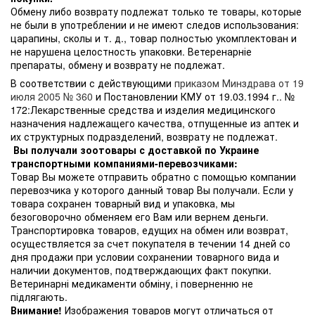
Обмену либо возврату подлежат только те товары, которые
не были в употреблении и не имеют следов использования:
царапины, сколы и т. д., товар полностью укомплектован и
не нарушена целостность упаковки. Ветеренарніе
препараты, обмену и возврату не подлежат.
В соответствии с действующими
приказом Минздрава от 19
июля 2005 № 360
и Постановлении КМУ от 19.03.1994 г.. №
172:Лекарственные средства и изделия медицинского
назначения надлежащего качества, отпущенные из аптек и
их структурных подразделений, возврату не подлежат.
Вы получали зоотовары с доставкой по Украине
транспортными компаниями-перевозчиками:
Товар Вы можете отправить обратно с помощью компании
перевозчика у которого данный товар Вы получали. Если у
товара сохранен товарный вид и упаковка, мы
безоговорочно обменяем его Вам или вернем деньги.
Транспортировка товаров, едущих на обмен или возврат,
осуществляется за счет покупателя в течении 14 дней со
дня продажи при условии сохранении товарного вида и
наличии документов, подтверждающих факт покупки.
Ветеринарні медикаменти обміну, і поверненню не
підлягають.
Внимание!
Изображения товаров могут отличаться от