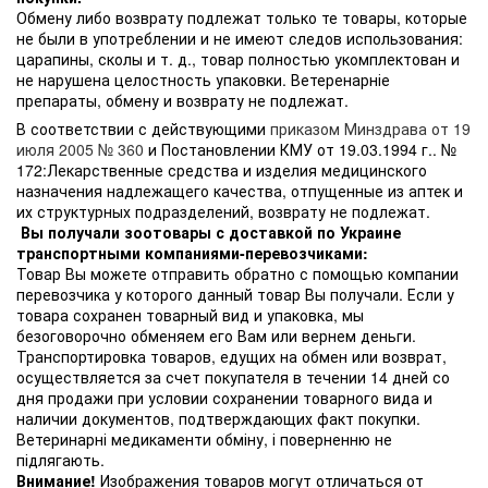
Обмену либо возврату подлежат только те товары, которые
не были в употреблении и не имеют следов использования:
царапины, сколы и т. д., товар полностью укомплектован и
не нарушена целостность упаковки. Ветеренарніе
препараты, обмену и возврату не подлежат.
В соответствии с действующими
приказом Минздрава от 19
июля 2005 № 360
и Постановлении КМУ от 19.03.1994 г.. №
172:Лекарственные средства и изделия медицинского
назначения надлежащего качества, отпущенные из аптек и
их структурных подразделений, возврату не подлежат.
Вы получали зоотовары с доставкой по Украине
транспортными компаниями-перевозчиками:
Товар Вы можете отправить обратно с помощью компании
перевозчика у которого данный товар Вы получали. Если у
товара сохранен товарный вид и упаковка, мы
безоговорочно обменяем его Вам или вернем деньги.
Транспортировка товаров, едущих на обмен или возврат,
осуществляется за счет покупателя в течении 14 дней со
дня продажи при условии сохранении товарного вида и
наличии документов, подтверждающих факт покупки.
Ветеринарні медикаменти обміну, і поверненню не
підлягають.
Внимание!
Изображения товаров могут отличаться от