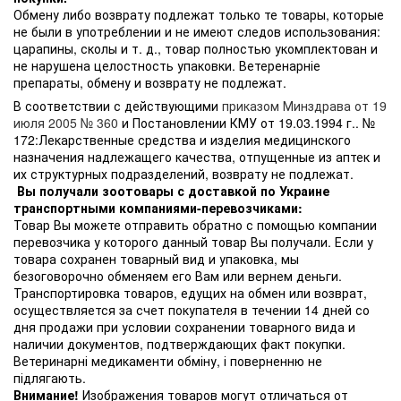
Обмену либо возврату подлежат только те товары, которые
не были в употреблении и не имеют следов использования:
царапины, сколы и т. д., товар полностью укомплектован и
не нарушена целостность упаковки. Ветеренарніе
препараты, обмену и возврату не подлежат.
В соответствии с действующими
приказом Минздрава от 19
июля 2005 № 360
и Постановлении КМУ от 19.03.1994 г.. №
172:Лекарственные средства и изделия медицинского
назначения надлежащего качества, отпущенные из аптек и
их структурных подразделений, возврату не подлежат.
Вы получали зоотовары с доставкой по Украине
транспортными компаниями-перевозчиками:
Товар Вы можете отправить обратно с помощью компании
перевозчика у которого данный товар Вы получали. Если у
товара сохранен товарный вид и упаковка, мы
безоговорочно обменяем его Вам или вернем деньги.
Транспортировка товаров, едущих на обмен или возврат,
осуществляется за счет покупателя в течении 14 дней со
дня продажи при условии сохранении товарного вида и
наличии документов, подтверждающих факт покупки.
Ветеринарні медикаменти обміну, і поверненню не
підлягають.
Внимание!
Изображения товаров могут отличаться от