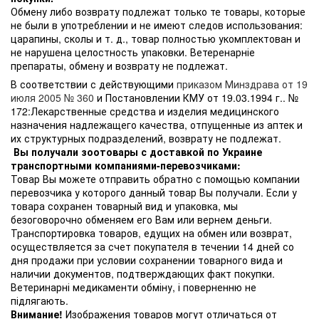
Обмену либо возврату подлежат только те товары, которые
не были в употреблении и не имеют следов использования:
царапины, сколы и т. д., товар полностью укомплектован и
не нарушена целостность упаковки. Ветеренарніе
препараты, обмену и возврату не подлежат.
В соответствии с действующими
приказом Минздрава от 19
июля 2005 № 360
и Постановлении КМУ от 19.03.1994 г.. №
172:Лекарственные средства и изделия медицинского
назначения надлежащего качества, отпущенные из аптек и
их структурных подразделений, возврату не подлежат.
Вы получали зоотовары с доставкой по Украине
транспортными компаниями-перевозчиками:
Товар Вы можете отправить обратно с помощью компании
перевозчика у которого данный товар Вы получали. Если у
товара сохранен товарный вид и упаковка, мы
безоговорочно обменяем его Вам или вернем деньги.
Транспортировка товаров, едущих на обмен или возврат,
осуществляется за счет покупателя в течении 14 дней со
дня продажи при условии сохранении товарного вида и
наличии документов, подтверждающих факт покупки.
Ветеринарні медикаменти обміну, і поверненню не
підлягають.
Внимание!
Изображения товаров могут отличаться от