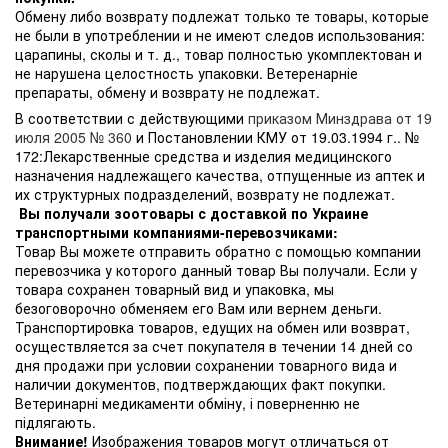
Обмену либо возврату подлежат только те товары, которые
не были в употреблении и не имеют следов использования:
царапины, сколы и т. д., товар полностью укомплектован и
не нарушена целостность упаковки. Ветеренарніе
препараты, обмену и возврату не подлежат.
В соответствии с действующими
приказом Минздрава от 19
июля 2005 № 360
и Постановлении КМУ от 19.03.1994 г.. №
172:Лекарственные средства и изделия медицинского
назначения надлежащего качества, отпущенные из аптек и
их структурных подразделений, возврату не подлежат.
Вы получали зоотовары с доставкой по Украине
транспортными компаниями-перевозчиками:
Товар Вы можете отправить обратно с помощью компании
перевозчика у которого данный товар Вы получали. Если у
товара сохранен товарный вид и упаковка, мы
безоговорочно обменяем его Вам или вернем деньги.
Транспортировка товаров, едущих на обмен или возврат,
осуществляется за счет покупателя в течении 14 дней со
дня продажи при условии сохранении товарного вида и
наличии документов, подтверждающих факт покупки.
Ветеринарні медикаменти обміну, і поверненню не
підлягають.
Внимание!
Изображения товаров могут отличаться от