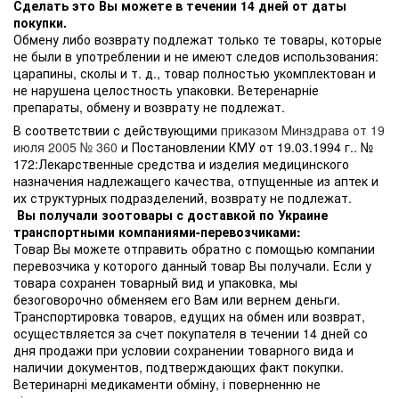
Сделать это Вы можете в течении 14 дней от даты
покупки.
Обмену либо возврату подлежат только те товары, которые
не были в употреблении и не имеют следов использования:
царапины, сколы и т. д., товар полностью укомплектован и
не нарушена целостность упаковки. Ветеренарніе
препараты, обмену и возврату не подлежат.
В соответствии с действующими
приказом Минздрава от 19
июля 2005 № 360
и Постановлении КМУ от 19.03.1994 г.. №
172:Лекарственные средства и изделия медицинского
назначения надлежащего качества, отпущенные из аптек и
их структурных подразделений, возврату не подлежат.
Вы получали зоотовары с доставкой по Украине
транспортными компаниями-перевозчиками:
Товар Вы можете отправить обратно с помощью компании
перевозчика у которого данный товар Вы получали. Если у
товара сохранен товарный вид и упаковка, мы
безоговорочно обменяем его Вам или вернем деньги.
Транспортировка товаров, едущих на обмен или возврат,
осуществляется за счет покупателя в течении 14 дней со
дня продажи при условии сохранении товарного вида и
наличии документов, подтверждающих факт покупки.
Ветеринарні медикаменти обміну, і поверненню не