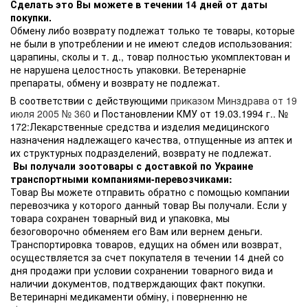
Сделать это Вы можете в течении 14 дней от даты
покупки.
Обмену либо возврату подлежат только те товары, которые
не были в употреблении и не имеют следов использования:
царапины, сколы и т. д., товар полностью укомплектован и
не нарушена целостность упаковки. Ветеренарніе
препараты, обмену и возврату не подлежат.
В соответствии с действующими
приказом Минздрава от 19
июля 2005 № 360
и Постановлении КМУ от 19.03.1994 г.. №
172:Лекарственные средства и изделия медицинского
назначения надлежащего качества, отпущенные из аптек и
их структурных подразделений, возврату не подлежат.
Вы получали зоотовары с доставкой по Украине
транспортными компаниями-перевозчиками:
Товар Вы можете отправить обратно с помощью компании
перевозчика у которого данный товар Вы получали. Если у
товара сохранен товарный вид и упаковка, мы
безоговорочно обменяем его Вам или вернем деньги.
Транспортировка товаров, едущих на обмен или возврат,
осуществляется за счет покупателя в течении 14 дней со
дня продажи при условии сохранении товарного вида и
наличии документов, подтверждающих факт покупки.
Ветеринарні медикаменти обміну, і поверненню не