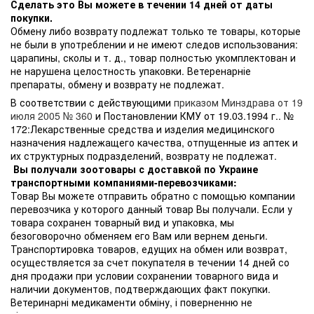
Сделать это Вы можете в течении 14 дней от даты
покупки.
Обмену либо возврату подлежат только те товары, которые
не были в употреблении и не имеют следов использования:
царапины, сколы и т. д., товар полностью укомплектован и
не нарушена целостность упаковки. Ветеренарніе
препараты, обмену и возврату не подлежат.
В соответствии с действующими
приказом Минздрава от 19
июля 2005 № 360
и Постановлении КМУ от 19.03.1994 г.. №
172:Лекарственные средства и изделия медицинского
назначения надлежащего качества, отпущенные из аптек и
их структурных подразделений, возврату не подлежат.
Вы получали зоотовары с доставкой по Украине
транспортными компаниями-перевозчиками:
Товар Вы можете отправить обратно с помощью компании
перевозчика у которого данный товар Вы получали. Если у
товара сохранен товарный вид и упаковка, мы
безоговорочно обменяем его Вам или вернем деньги.
Транспортировка товаров, едущих на обмен или возврат,
осуществляется за счет покупателя в течении 14 дней со
дня продажи при условии сохранении товарного вида и
наличии документов, подтверждающих факт покупки.
Ветеринарні медикаменти обміну, і поверненню не