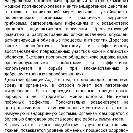
Натуральный органический природный состав оказывает
мощное противоопухолевое и антиканцерогенное действие,
а также в значительной мере повышает устойчивость
человеческого организма к различным вирусным,
грибковым, бактериальным инфекциям и к воздействию
вредного радиоактивного излучения. Препятствующий
развитию и распространению злокачественных опухолей,
активизирующий обменные процессы антисептик Дорогова
также способствует быстрому и эффективному
восстановлению поврежденных участков кожи и слизистых
оболочек. Экстракт прополиса обладает ярко выраженными
противоопухолевыми свойствами и эффективно
используется в борьбе при злокачественных и
доброкачественных новообразованиях.
Действие фракции Асд-2 в том, что она создает щелочную
среду в организме, в которой гибнет вся патогенная
микрофлора. Легко проходит тканевые плацентарные
барьеры и не отторгается живой клеткой. Не имеет
побочных эффектов. Положительно воздействует на
центральную и вегетативную нервные системы, а также на
иммунную и эндокринную системы. Организм сам борется с
болезнью благодаря восстановлению работы иммунитета.
В результате такого воздействия: улучшается трофика
тканей, повышается уровень обменных процессов здоровом