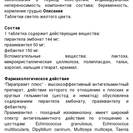
непереносимость компонентов состава; беременность,
кормление грудью.
Описание
Таблетки светло-желтого цвета.
Состав
1 таблетка содержит действующие вещества:
пирантела эмбонат 144 мг;
празиквантел 50 мг;
фебантел 150 мг.
Вспомогательные вещества: лактоза,
микрокристаллическая целлюлоза, полипласдон, тальк,
аэросил, кальция стеарат, крахмал.
Фармакологическое действие
“Пирапразит плюс” - высокоэффективный антигельминтный
препарат, действие которого по отношению к плоских и
круглых гельминтов (цестод и нематод) обусловлена
содержанием пирантела ембонату, празіквантелу и
фебантелу.
Празиквантел - походный изоквинолону, имеет широкий
спектр антигельминтного действия по отношению к
цестодам: Echinococcus granulosus, Echinococcus
multilocularis, Dipylidium caninum, Multiceps multiceps, Taenia