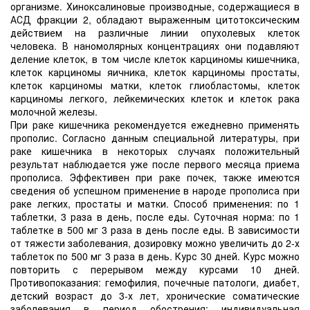
организме. Хиноксалиновые производные, содержащиеся в
АСД фракции 2, обладают выраженным цитотоксическим
действием на различные линии опухолевых клеток
человека. В наномолярных концентрациях они подавляют
деление клеток, в том числе клеток карциномы кишечника,
клеток карциномы яичника, клеток карциномы простаты,
клеток карциномы матки, клеток глиобластомы, клеток
карциномы легкого, лейкемических клеток и клеток рака
молочной железы.
При раке кишечника рекомендуется ежедневно применять
прополис. Согласно данным специальной литературы, при
раке кишечника в некоторых случаях положительный
результат наблюдается уже после первого месяца приема
прополиса. Эффективен при раке почек, также имеются
сведения об успешном применение в народе прополиса при
раке легких, простаты и матки. Способ применения: по 1
таблетки, 3 раза в день, после еды. Суточная норма: по 1
таблетке в 500 мг 3 раза в день после еды. В зависимости
от тяжести заболевания, дозировку можно увеличить до 2-х
таблеток по 500 мг 3 раза в день. Курс 30 дней. Курс можно
повторить с перерывом между курсами 10 дней.
Противопоказания: гемофилия, почечные патологи, диабет,
детский возраст до 3-х лет, хронические соматические
заболевания в период обострения; индивидуальная