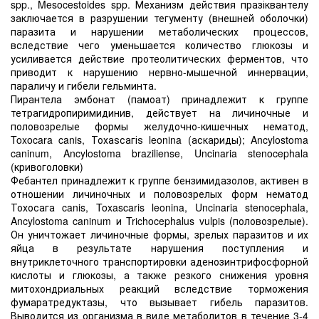
spp., Mesocestoides spp. Механизм действия празіквантелу
заключается в разрушении тегументу (внешней оболочки)
паразита и нарушении метаболических процессов,
вследствие чего уменьшается количество глюкозы и
усиливается действие протеолитических ферментов, что
приводит к нарушению нервно-мышечной иннервации,
параличу и гибели гельминта.
Пирантела эмбонат (памоат) принадлежит к группе
тетрагидропиримидинив, действует на личиночные и
половозрелые формы желудочно-кишечных нематод,
Toxocara canis, Тохаѕсагіѕ leonina (аскариды); Ancylostoma
caninum, Ancylostoma braziliense, Uncinaria stenocephala
(кривоголовки)
Фебантел принадлежит к группе бензимидазолов, активен в
отношении личиночных и половозрелых форм нематод
Тохосага canis, Toxascaris leonina, Uncinaria stenocephala,
Ancylostoma caninum и Trichocephalus vulpis (половозрелые).
Он уничтожает личиночные формы, зрелых паразитов и их
яйца в результате нарушения поступления и
внутриклеточного транспортировки аденозинтрифосфорной
кислоты и глюкозы, а также резкого снижения уровня
митохондриальных реакций вследствие торможения
фумаратредуктазы, что вызывает гибель паразитов.
Выводится из организма в виде метаболитов в течение 3-4