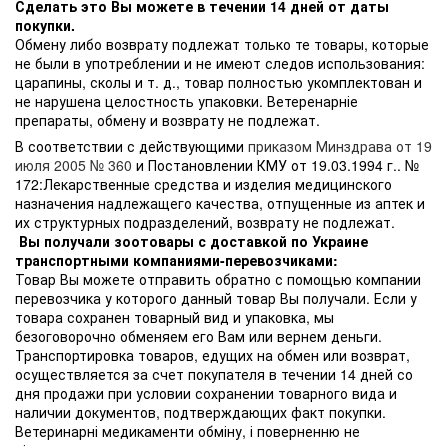
Сделать это Вы можете в течении 14 дней от даты
покупки.
Обмену либо возврату подлежат только те товары, которые
не были в употреблении и не имеют следов использования:
царапины, сколы и т. д., товар полностью укомплектован и
не нарушена целостность упаковки. Ветеренарніе
препараты, обмену и возврату не подлежат.
В соответствии с действующими
приказом Минздрава от 19
июля 2005 № 360
и Постановлении КМУ от 19.03.1994 г.. №
172:Лекарственные средства и изделия медицинского
назначения надлежащего качества, отпущенные из аптек и
их структурных подразделений, возврату не подлежат.
Вы получали зоотовары с доставкой по Украине
транспортными компаниями-перевозчиками:
Товар Вы можете отправить обратно с помощью компании
перевозчика у которого данный товар Вы получали. Если у
товара сохранен товарный вид и упаковка, мы
безоговорочно обменяем его Вам или вернем деньги.
Транспортировка товаров, едущих на обмен или возврат,
осуществляется за счет покупателя в течении 14 дней со
дня продажи при условии сохранении товарного вида и
наличии документов, подтверждающих факт покупки.
Ветеринарні медикаменти обміну, і поверненню не