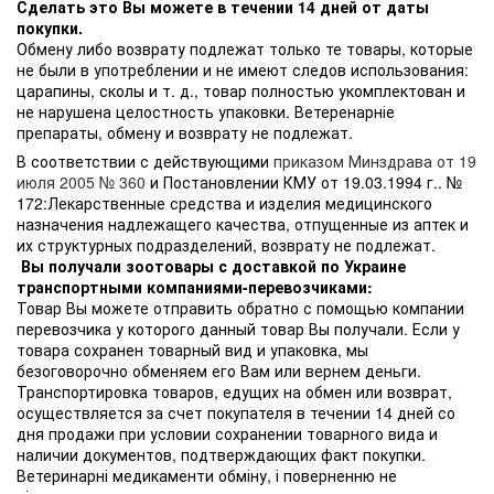
Сделать это Вы можете в течении 14 дней от даты
покупки.
Обмену либо возврату подлежат только те товары, которые
не были в употреблении и не имеют следов использования:
царапины, сколы и т. д., товар полностью укомплектован и
не нарушена целостность упаковки. Ветеренарніе
препараты, обмену и возврату не подлежат.
В соответствии с действующими
приказом Минздрава от 19
июля 2005 № 360
и Постановлении КМУ от 19.03.1994 г.. №
172:Лекарственные средства и изделия медицинского
назначения надлежащего качества, отпущенные из аптек и
их структурных подразделений, возврату не подлежат.
Вы получали зоотовары с доставкой по Украине
транспортными компаниями-перевозчиками:
Товар Вы можете отправить обратно с помощью компании
перевозчика у которого данный товар Вы получали. Если у
товара сохранен товарный вид и упаковка, мы
безоговорочно обменяем его Вам или вернем деньги.
Транспортировка товаров, едущих на обмен или возврат,
осуществляется за счет покупателя в течении 14 дней со
дня продажи при условии сохранении товарного вида и
наличии документов, подтверждающих факт покупки.
Ветеринарні медикаменти обміну, і поверненню не