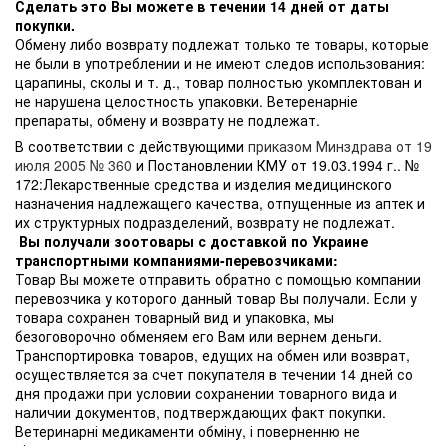
Сделать это Вы можете в течении 14 дней от даты
покупки.
Обмену либо возврату подлежат только те товары, которые
не были в употреблении и не имеют следов использования:
царапины, сколы и т. д., товар полностью укомплектован и
не нарушена целостность упаковки. Ветеренарніе
препараты, обмену и возврату не подлежат.
В соответствии с действующими
приказом Минздрава от 19
июля 2005 № 360
и Постановлении КМУ от 19.03.1994 г.. №
172:Лекарственные средства и изделия медицинского
назначения надлежащего качества, отпущенные из аптек и
их структурных подразделений, возврату не подлежат.
Вы получали зоотовары с доставкой по Украине
транспортными компаниями-перевозчиками:
Товар Вы можете отправить обратно с помощью компании
перевозчика у которого данный товар Вы получали. Если у
товара сохранен товарный вид и упаковка, мы
безоговорочно обменяем его Вам или вернем деньги.
Транспортировка товаров, едущих на обмен или возврат,
осуществляется за счет покупателя в течении 14 дней со
дня продажи при условии сохранении товарного вида и
наличии документов, подтверждающих факт покупки.
Ветеринарні медикаменти обміну, і поверненню не