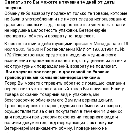
Сделать это Вы можете в течении 14 дней от даты
покупки.
Обмену либо возврату подлежат только те товары, которые
не были в употреблении и не имеют следов использования:
царапины, сколы и т. д., товар полностью укомплектован и
не нарушена целостность упаковки. Ветеренарніе
препараты, обмену и возврату не подлежат.
В соответствии с действующими
приказом Минздрава от 19
июля 2005 № 360
и Постановлении КМУ от 19.03.1994 г.. №
172:Лекарственные средства и изделия медицинского
назначения надлежащего качества, отпущенные из аптек и
их структурных подразделений, возврату не подлежат.
Вы получали зоотовары с доставкой по Украине
транспортными компаниями-перевозчиками:
Товар Вы можете отправить обратно с помощью компании
перевозчика у которого данный товар Вы получали. Если у
товара сохранен товарный вид и упаковка, мы
безоговорочно обменяем его Вам или вернем деньги.
Транспортировка товаров, едущих на обмен или возврат,
осуществляется за счет покупателя в течении 14 дней со
дня продажи при условии сохранении товарного вида и
наличии документов, подтверждающих факт покупки.
Ветеринарні медикаменти обміну, і поверненню не