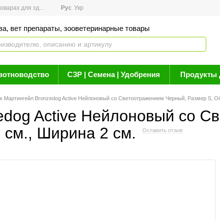
арах для здоровья
Рус
Новости
Укр
Акции
Бренды
Контакты
Статьи о 
ва, вет препараты, зооветеринарные товары
вотноводство
СЗР | Семена | Удобрения
Продукты 
 Мартингейл Bronzedog Active Нейлоновый со Светоотражением Черный, Размер S, Об
dog Active Нейлоновый со С
 см., Ширина 2 см.
Оставить отзыв