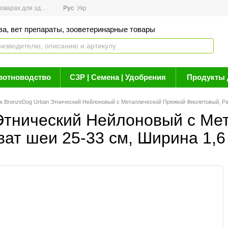
арах для здоровья
Рус
Новости
Укр
Акции
Бренды
Контакты
Статьи о 
ва, вет препараты, зооветеринарные товары
вотноводство
СЗР | Семена | Удобрения
Продукты 
 BronzeDog Urban Этнический Нейлоновый с Металлической Пряжкой Фиолетовый, Раз
Этнический Нейлоновый с Ме
ат шеи 25-33 см, Ширина 1,6