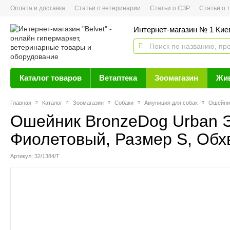
Оплата и доставка
Статьи о ветеринарии
Статьи о СЗР
Статьи о тов
Интернет-магазин № 1 Кие
Каталог товаров
Ветаптека
Зоомагазин
Жи
Главная
Каталог
Зоомагазин
Собаки
Амуниция для собак
Ошейник
Ошейник BronzeDog Urban 
Фиолетовый, Размер S, Обхв
Артикул: 32/1384/Т