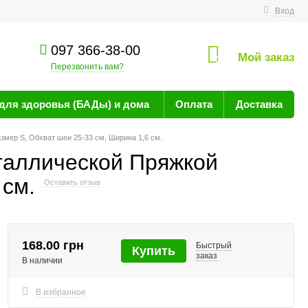
технике
Вход
097 366-38-00
Мой заказ
0
Перезвонить вам?
для здоровья (БАДы) и дома
Оплата
Доставка
мер S, Обхват шеи 25-33 см, Ширина 1,6 см.
таллической Пряжкой
 см.
Оставить отзыв
168.00 грн
Быстрый
Купить
заказ
В наличии
В избранное