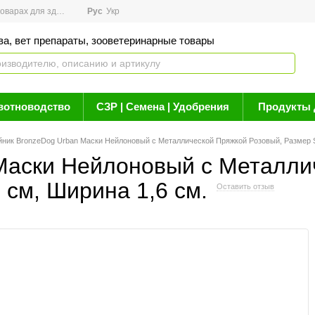
арах для здоровья
Рус
Новости
Укр
Акции
Бренды
Контакты
Статьи о 
ва, вет препараты, зооветеринарные товары
вотноводство
СЗР | Семена | Удобрения
Продукты 
ник BronzeDog Urban Маски Нейлоновый с Металлической Пряжкой Розовый, Размер S,
Маски Нейлоновый с Металли
 см, Ширина 1,6 см.
Оставить отзыв