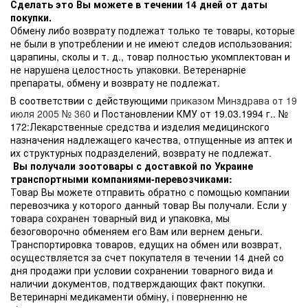
Сделать это Вы можете в течении 14 дней от даты
покупки.
Обмену либо возврату подлежат только те товары, которые
не были в употреблении и не имеют следов использования:
царапины, сколы и т. д., товар полностью укомплектован и
не нарушена целостность упаковки. Ветеренарніе
препараты, обмену и возврату не подлежат.
В соответствии с действующими
приказом Минздрава от 19
июля 2005 № 360
и Постановлении КМУ от 19.03.1994 г.. №
172:Лекарственные средства и изделия медицинского
назначения надлежащего качества, отпущенные из аптек и
их структурных подразделений, возврату не подлежат.
Вы получали зоотовары с доставкой по Украине
транспортными компаниями-перевозчиками:
Товар Вы можете отправить обратно с помощью компании
перевозчика у которого данный товар Вы получали. Если у
товара сохранен товарный вид и упаковка, мы
безоговорочно обменяем его Вам или вернем деньги.
Транспортировка товаров, едущих на обмен или возврат,
осуществляется за счет покупателя в течении 14 дней со
дня продажи при условии сохранении товарного вида и
наличии документов, подтверждающих факт покупки.
Ветеринарні медикаменти обміну, і поверненню не