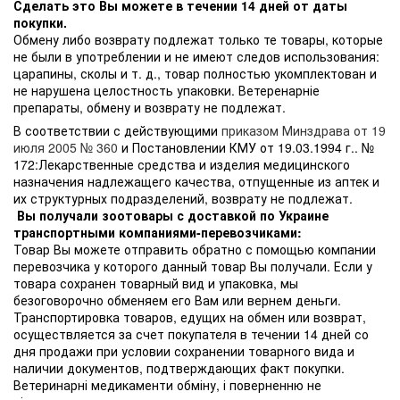
Сделать это Вы можете в течении 14 дней от даты
покупки.
Обмену либо возврату подлежат только те товары, которые
не были в употреблении и не имеют следов использования:
царапины, сколы и т. д., товар полностью укомплектован и
не нарушена целостность упаковки. Ветеренарніе
препараты, обмену и возврату не подлежат.
В соответствии с действующими
приказом Минздрава от 19
июля 2005 № 360
и Постановлении КМУ от 19.03.1994 г.. №
172:Лекарственные средства и изделия медицинского
назначения надлежащего качества, отпущенные из аптек и
их структурных подразделений, возврату не подлежат.
Вы получали зоотовары с доставкой по Украине
транспортными компаниями-перевозчиками:
Товар Вы можете отправить обратно с помощью компании
перевозчика у которого данный товар Вы получали. Если у
товара сохранен товарный вид и упаковка, мы
безоговорочно обменяем его Вам или вернем деньги.
Транспортировка товаров, едущих на обмен или возврат,
осуществляется за счет покупателя в течении 14 дней со
дня продажи при условии сохранении товарного вида и
наличии документов, подтверждающих факт покупки.
Ветеринарні медикаменти обміну, і поверненню не