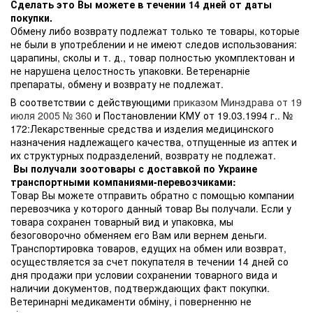
Сделать это Вы можете в течении 14 дней от даты
покупки.
Обмену либо возврату подлежат только те товары, которые
не были в употреблении и не имеют следов использования:
царапины, сколы и т. д., товар полностью укомплектован и
не нарушена целостность упаковки. Ветеренарніе
препараты, обмену и возврату не подлежат.
В соответствии с действующими
приказом Минздрава от 19
июля 2005 № 360
и Постановлении КМУ от 19.03.1994 г.. №
172:Лекарственные средства и изделия медицинского
назначения надлежащего качества, отпущенные из аптек и
их структурных подразделений, возврату не подлежат.
Вы получали зоотовары с доставкой по Украине
транспортными компаниями-перевозчиками:
Товар Вы можете отправить обратно с помощью компании
перевозчика у которого данный товар Вы получали. Если у
товара сохранен товарный вид и упаковка, мы
безоговорочно обменяем его Вам или вернем деньги.
Транспортировка товаров, едущих на обмен или возврат,
осуществляется за счет покупателя в течении 14 дней со
дня продажи при условии сохранении товарного вида и
наличии документов, подтверждающих факт покупки.
Ветеринарні медикаменти обміну, і поверненню не