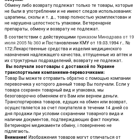
Обмену либо возврату подлежат только те товары, которые
не были в употреблении и не имеют следов использования:
царапины, сколы и т. д., товар полностью укомплектован и
не нарушена целостность упаковки. Ветеренарніе
препараты, обмену и возврату не подлежат.
В соответствии с действующими
приказом Минздрава от 19
июля 2005 № 360
и Постановлении КМУ от 19.03.1994 г.. №
172:Лекарственные средства и изделия медицинского
назначения надлежащего качества, отпущенные из аптек и
их структурных подразделений, возврату не подлежат.
Вы получали зоотовары с доставкой по Украине
транспортными компаниями-перевозчиками:
Товар Вы можете отправить обратно с помощью компании
перевозчика у которого данный товар Вы получали. Если у
товара сохранен товарный вид и упаковка, мы
безоговорочно обменяем его Вам или вернем деньги.
Транспортировка товаров, едущих на обмен или возврат,
осуществляется за счет покупателя в течении 14 дней со
дня продажи при условии сохранении товарного вида и
наличии документов, подтверждающих факт покупки.
Ветеринарні медикаменти обміну, і поверненню не
підлягають.
Внимание!
Изображения товаров могут отличаться от