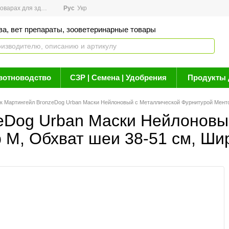
арах для здоровья
Рус
Новости
Укр
Акции
Бренды
Контакты
Статьи о 
ва, вет препараты, зооветеринарные товары
вотноводство
СЗР | Семена | Удобрения
Продукты 
 Мартингейл BronzeDog Urban Маски Нейлоновый c Металлической Фурнитурой Ментол
eDog Urban Маски Нейлоновы
M, Обхват шеи 38-51 см, Шир