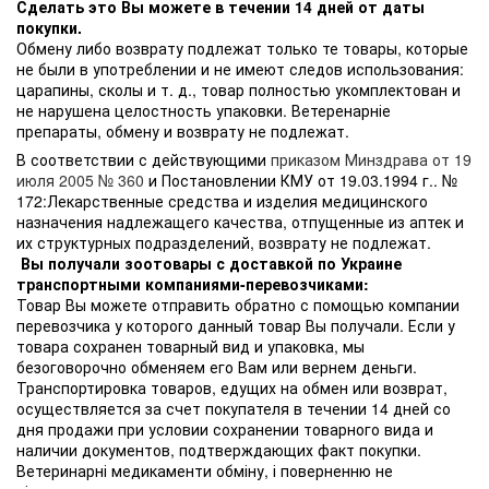
Сделать это Вы можете в течении 14 дней от даты
покупки.
Обмену либо возврату подлежат только те товары, которые
не были в употреблении и не имеют следов использования:
царапины, сколы и т. д., товар полностью укомплектован и
не нарушена целостность упаковки. Ветеренарніе
препараты, обмену и возврату не подлежат.
В соответствии с действующими
приказом Минздрава от 19
июля 2005 № 360
и Постановлении КМУ от 19.03.1994 г.. №
172:Лекарственные средства и изделия медицинского
назначения надлежащего качества, отпущенные из аптек и
их структурных подразделений, возврату не подлежат.
Вы получали зоотовары с доставкой по Украине
транспортными компаниями-перевозчиками:
Товар Вы можете отправить обратно с помощью компании
перевозчика у которого данный товар Вы получали. Если у
товара сохранен товарный вид и упаковка, мы
безоговорочно обменяем его Вам или вернем деньги.
Транспортировка товаров, едущих на обмен или возврат,
осуществляется за счет покупателя в течении 14 дней со
дня продажи при условии сохранении товарного вида и
наличии документов, подтверждающих факт покупки.
Ветеринарні медикаменти обміну, і поверненню не