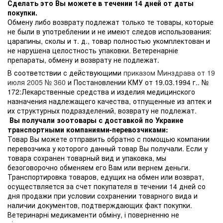
Сделать это Вы можете в течении 14 дней от даты
покупки.
Обмену либо возврату подлежат только те товары, которые
не были в употреблении и не имеют следов использования:
царапины, сколы и т. д., товар полностью укомплектован и
не нарушена целостность упаковки. Ветеренарніе
препараты, обмену и возврату не подлежат.
В соответствии с действующими
приказом Минздрава от 19
июля 2005 № 360
и Постановлении КМУ от 19.03.1994 г.. №
172:Лекарственные средства и изделия медицинского
назначения надлежащего качества, отпущенные из аптек и
их структурных подразделений, возврату не подлежат.
Вы получали зоотовары с доставкой по Украине
транспортными компаниями-перевозчиками:
Товар Вы можете отправить обратно с помощью компании
перевозчика у которого данный товар Вы получали. Если у
товара сохранен товарный вид и упаковка, мы
безоговорочно обменяем его Вам или вернем деньги.
Транспортировка товаров, едущих на обмен или возврат,
осуществляется за счет покупателя в течении 14 дней со
дня продажи при условии сохранении товарного вида и
наличии документов, подтверждающих факт покупки.
Ветеринарні медикаменти обміну, і поверненню не