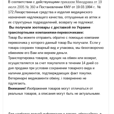
В соответствии с действующими
приказом Минздрава от 19
июля 2005 № 360
и Постановлении КМУ от 19.03.1994 г.. №
172:Лекарственные средства и изделия медицинского
назначения надлежащего качества, отпущенные из аптек и
их структурных подразделений, возврату не подлежат.
Вы получали зоотовары с доставкой по Украине
транспортными компаниями-перевозчиками:
Товар Вы можете отправить обратно с помощью компании
перевозчика у которого данный товар Вы получали. Если у
товара сохранен товарный вид и упаковка, мы безоговорочно
обменяем его Вам или вернем деньги.
Транспортировка товаров, едущих на обмен или возврат,
осуществляется за счет покупателя в течении 14 дней со
дня продажи при условии сохранении товарного вида и
наличии документов, подтверждающих факт покупки.
Ветеринарні медикаменти обміну, і поверненню не
підлягають.
Внимание!
Изображения товаров могут отличаться от
реальных товаров, а описания могут быть не актуальными.
Для наиболее полной информации о товаре, обращайтесь в