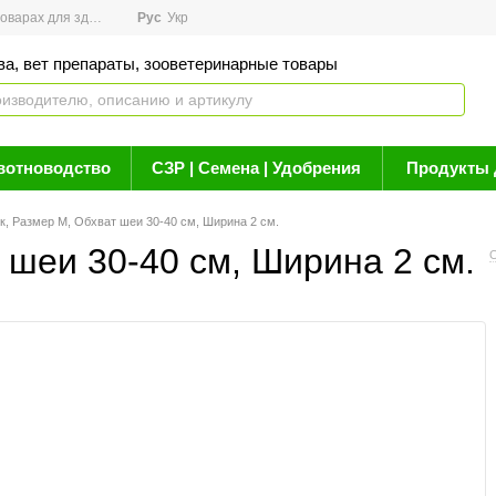
арах для здоровья
Рус
Новости
Укр
Акции
Бренды
Контакты
Статьи о 
ва, вет препараты, зооветеринарные товары
вотноводство
СЗР | Семена | Удобрения
Продукты 
, Размер M, Обхват шеи 30-40 см, Ширина 2 см.
 шеи 30-40 см, Ширина 2 см.
О