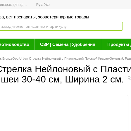
арах для здоровья
Рус
Новости
Укр
Акции
Бренды
Контакты
Статьи о 
ва, вет препараты, зооветеринарные товары
вотноводство
СЗР | Семена | Удобрения
Продукты 
 BronzeDog Urban Стрелка Нейлоновый с Пластиковой Пряжкой Красно-Зеленый, Разм
трелка Нейлоновый с Пласти
шеи 30-40 см, Ширина 2 см.
О