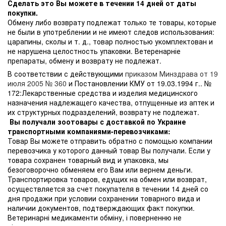
Сделать это Вы можете в течении 14 дней от даты
покупки.
Обмену либо возврату подлежат только те товары, которые
не были в употреблении и не имеют следов использования:
царапины, сколы и т. д., товар полностью укомплектован и
не нарушена целостность упаковки. Ветеренарніе
препараты, обмену и возврату не подлежат.
В соответствии с действующими
приказом Минздрава от 19
июля 2005 № 360
и Постановлении КМУ от 19.03.1994 г.. №
172:Лекарственные средства и изделия медицинского
назначения надлежащего качества, отпущенные из аптек и
их структурных подразделений, возврату не подлежат.
Вы получали зоотовары с доставкой по Украине
транспортными компаниями-перевозчиками:
Товар Вы можете отправить обратно с помощью компании
перевозчика у которого данный товар Вы получали. Если у
товара сохранен товарный вид и упаковка, мы
безоговорочно обменяем его Вам или вернем деньги.
Транспортировка товаров, едущих на обмен или возврат,
осуществляется за счет покупателя в течении 14 дней со
дня продажи при условии сохранении товарного вида и
наличии документов, подтверждающих факт покупки.
Ветеринарні медикаменти обміну, і поверненню не