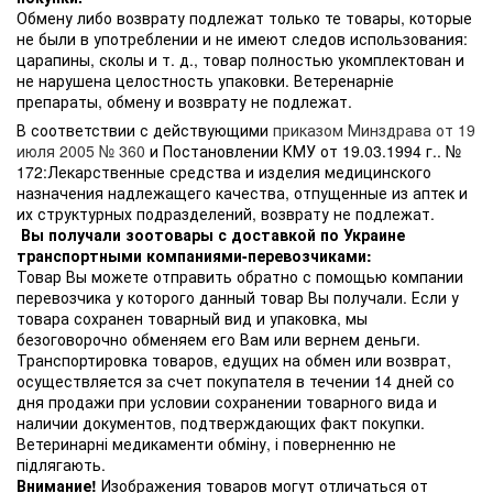
Обмену либо возврату подлежат только те товары, которые
не были в употреблении и не имеют следов использования:
царапины, сколы и т. д., товар полностью укомплектован и
не нарушена целостность упаковки. Ветеренарніе
препараты, обмену и возврату не подлежат.
В соответствии с действующими
приказом Минздрава от 19
июля 2005 № 360
и Постановлении КМУ от 19.03.1994 г.. №
172:Лекарственные средства и изделия медицинского
назначения надлежащего качества, отпущенные из аптек и
их структурных подразделений, возврату не подлежат.
Вы получали зоотовары с доставкой по Украине
транспортными компаниями-перевозчиками:
Товар Вы можете отправить обратно с помощью компании
перевозчика у которого данный товар Вы получали. Если у
товара сохранен товарный вид и упаковка, мы
безоговорочно обменяем его Вам или вернем деньги.
Транспортировка товаров, едущих на обмен или возврат,
осуществляется за счет покупателя в течении 14 дней со
дня продажи при условии сохранении товарного вида и
наличии документов, подтверждающих факт покупки.
Ветеринарні медикаменти обміну, і поверненню не
підлягають.
Внимание!
Изображения товаров могут отличаться от