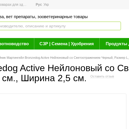
арах для здоровья
Рус
Новости
Укр
Акции
Бренды
Контакты
Статьи о 
ва, вет препараты, зооветеринарные товары
вотноводство
СЗР | Семена | Удобрения
Продукты 
ник Мартингейл Bronzedog Active Нейлоновый со Светоотражением Черный, Размер L, 
dog Active Нейлоновый со С
см., Ширина 2,5 см.
Оставить отзыв