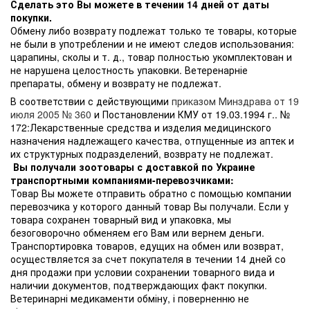
Сделать это Вы можете в течении 14 дней от даты
покупки.
Обмену либо возврату подлежат только те товары, которые
не были в употреблении и не имеют следов использования:
царапины, сколы и т. д., товар полностью укомплектован и
не нарушена целостность упаковки. Ветеренарніе
препараты, обмену и возврату не подлежат.
В соответствии с действующими
приказом Минздрава от 19
июля 2005 № 360
и Постановлении КМУ от 19.03.1994 г.. №
172:Лекарственные средства и изделия медицинского
назначения надлежащего качества, отпущенные из аптек и
их структурных подразделений, возврату не подлежат.
Вы получали зоотовары с доставкой по Украине
транспортными компаниями-перевозчиками:
Товар Вы можете отправить обратно с помощью компании
перевозчика у которого данный товар Вы получали. Если у
товара сохранен товарный вид и упаковка, мы
безоговорочно обменяем его Вам или вернем деньги.
Транспортировка товаров, едущих на обмен или возврат,
осуществляется за счет покупателя в течении 14 дней со
дня продажи при условии сохранении товарного вида и
наличии документов, подтверждающих факт покупки.
Ветеринарні медикаменти обміну, і поверненню не